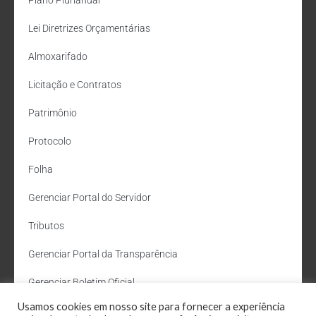
Lei Diretrizes Orçamentárias
Almoxarifado
Licitação e Contratos
Patrimônio
Protocolo
Folha
Gerenciar Portal do Servidor
Tributos
Gerenciar Portal da Transparência
Gerenciar Boletim Oficial
Usamos cookies em nosso site para fornecer a experiência
Departamento de Água e Esgoto