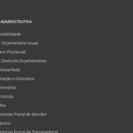
 ADMINISTRATIVA
ntabilidade
i Orçamentária Anual
ano Plurianual
i Diretrizes Orçamentárias
moxarifado
citação e Contratos
trimônio
otocolo
lha
renciar Portal do Servidor
ibutos
renciar Portal da Transparência