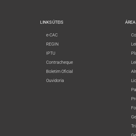
LINKS ÚTEIS
ÁREA
e-CAC
Co
REGIN
Le
IPTU
Pl
Contracheque
Le
Boletim Oficial
Al
Ouvidoria
Li
Pa
Pr
Fo
Ge
Tr
Ge