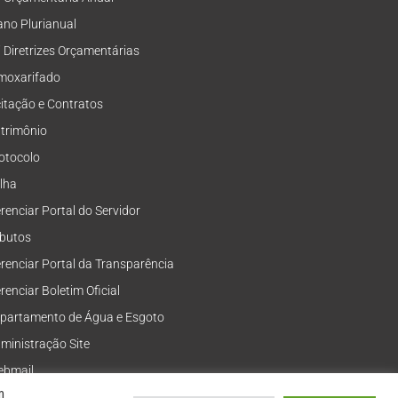
ano Plurianual
i Diretrizes Orçamentárias
moxarifado
citação e Contratos
trimônio
otocolo
lha
renciar Portal do Servidor
ibutos
renciar Portal da Transparência
renciar Boletim Oficial
partamento de Água e Esgoto
ministração Site
bmail
m