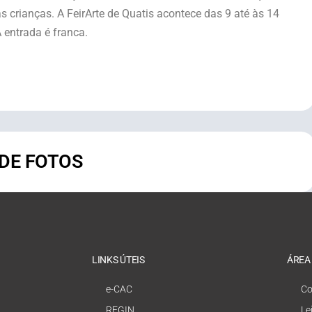
s crianças. A FeirArte de Quatis acontece das 9 até às 14
A entrada é franca.
 DE FOTOS
LINKS ÚTEIS
ÁREA
e-CAC
Co
REGIN
Le