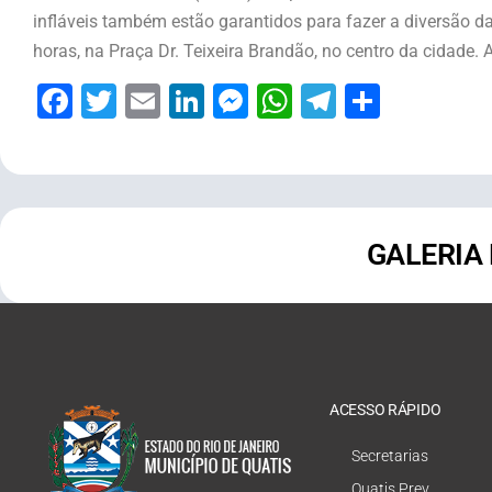
infláveis também estão garantidos para fazer a diversão da
horas, na Praça Dr. Teixeira Brandão, no centro da cidade. 
Facebook
Twitter
Email
LinkedIn
Messenger
WhatsApp
Telegram
Share
GALERIA
ACESSO RÁPIDO
Secretarias
Quatis Prev