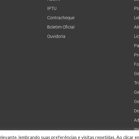
IPTU
Pl
Contracheque
Le
Boletim Oficial
Al
Ouvidoria
Li
Pa
Pr
Fo
Ge
Tr
Ge
Ge
De
Ad
We
levante, lembrando suas preferências e visitas repetidas. Ao clicar e