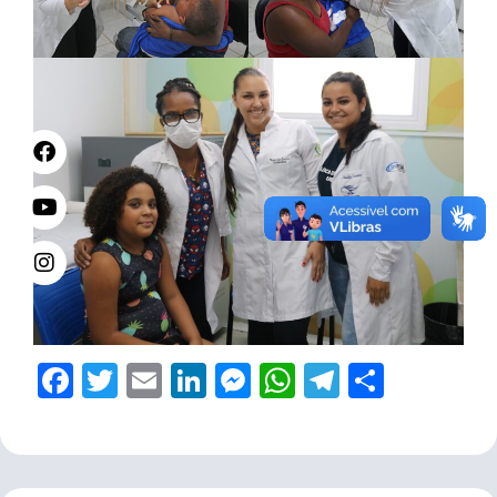
Facebook
Twitter
Email
LinkedIn
Messenger
WhatsApp
Telegram
Share