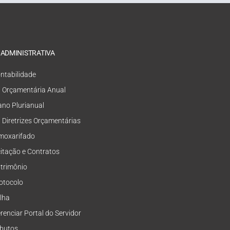
 ADMINISTRATIVA
ntabilidade
i Orçamentária Anual
ano Plurianual
i Diretrizes Orçamentárias
moxarifado
citação e Contratos
trimônio
otocolo
lha
renciar Portal do Servidor
ibutos