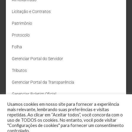
Licitação e Contratos
Patrimônio
Protocolo
Folha
Gerenciar Portal do Servidor
Tributos
Gerenciar Portal da Transparência
Gerenciar Boletim Oficial
Usamos cookies em nosso site para fornecer a experiência
Departamento de Água e Esgoto
mais relevante, lembrando suas preferências e visitas
repetidas. Ao clicar em “Aceitar todos”, você concorda com o
Administração Site
uso de TODOS os cookies. No entanto, você pode visitar
"Configurações de cookies" para fornecer um consentimento
Webmail
controlado.