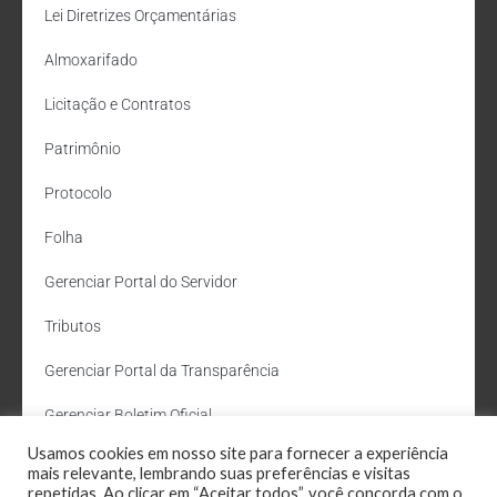
Lei Diretrizes Orçamentárias
Almoxarifado
Licitação e Contratos
Patrimônio
Protocolo
Folha
Gerenciar Portal do Servidor
Tributos
Gerenciar Portal da Transparência
Gerenciar Boletim Oficial
Usamos cookies em nosso site para fornecer a experiência
Departamento de Água e Esgoto
mais relevante, lembrando suas preferências e visitas
repetidas. Ao clicar em “Aceitar todos”, você concorda com o