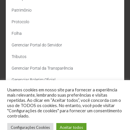
Patrimônio
Protocolo
Folha
Gerenciar Portal do Servidor
Tributos
Gerenciar Portal da Transparência
Gerenciar Boletim Oficial
Usamos cookies em nosso site para fornecer a experiência
Departamento de Água e Esgoto
mais relevante, lembrando suas preferências e visitas
repetidas. Ao clicar em “Aceitar todos”, você concorda com o
Administração Site
uso de TODOS os cookies. No entanto, você pode visitar
"Configurações de cookies" para fornecer um consentimento
Webmail
controlado.
Configurações Cookies
Aceitar todos