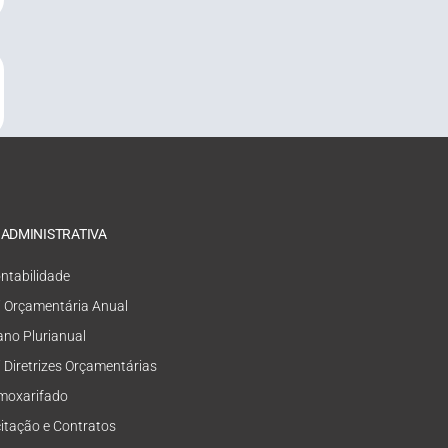
 ADMINISTRATIVA
ntabilidade
i Orçamentária Anual
ano Plurianual
i Diretrizes Orçamentárias
moxarifado
citação e Contratos