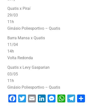
Quatis x Piraí
29/03
11h
Ginásio Poliesportivo – Quatis
Barra Mansa x Quatis
11/04
14h
Volta Redonda
Quatis x Levy Gasparian
03/05
11h
Ginásio Poliesportivo – Quatis
Facebook
Twitter
Email
LinkedIn
Messenger
WhatsApp
Telegram
Share