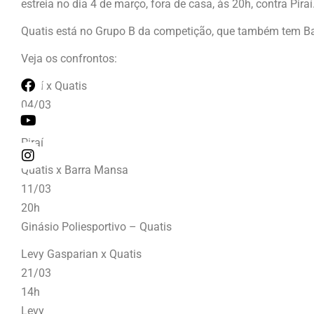
estreia no dia 4 de março, fora de casa, às 20h, contra Piraí
Quatis está no Grupo B da competição, que também tem B
Veja os confrontos:
Piraí x Quatis
04/03
20h
Piraí
Quatis x Barra Mansa
11/03
20h
Ginásio Poliesportivo – Quatis
Levy Gasparian x Quatis
21/03
14h
Levy