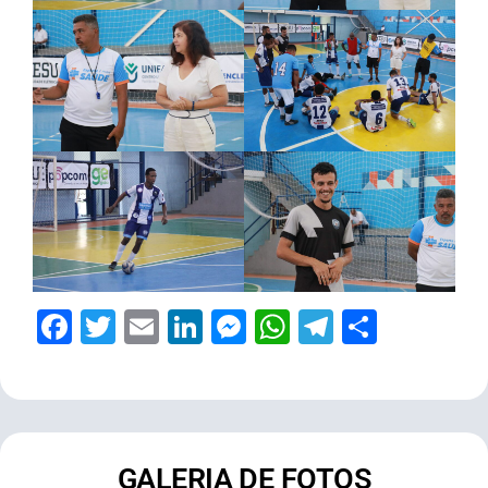
Facebook
Twitter
Email
LinkedIn
Messenger
WhatsApp
Telegram
Share
GALERIA DE FOTOS