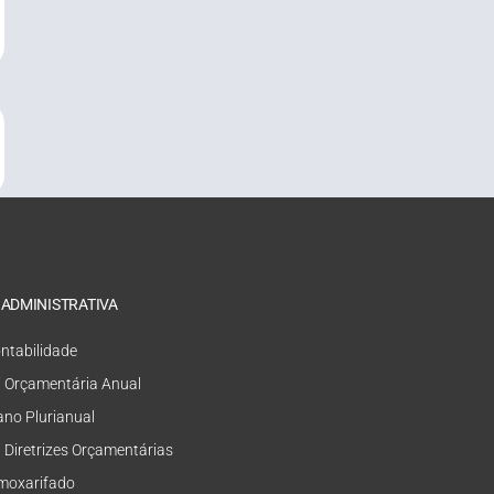
 ADMINISTRATIVA
ntabilidade
i Orçamentária Anual
ano Plurianual
i Diretrizes Orçamentárias
moxarifado