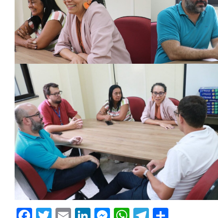
Facebook
Twitter
Email
LinkedIn
Messenger
WhatsApp
Telegram
Share