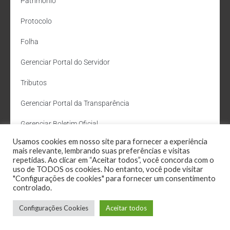
Patrimônio
Protocolo
Folha
Gerenciar Portal do Servidor
Tributos
Gerenciar Portal da Transparência
Gerenciar Boletim Oficial
Usamos cookies em nosso site para fornecer a experiência
Departamento de Água e Esgoto
mais relevante, lembrando suas preferências e visitas
repetidas. Ao clicar em “Aceitar todos”, você concorda com o
Administração Site
uso de TODOS os cookies. No entanto, você pode visitar
"Configurações de cookies" para fornecer um consentimento
Webmail
controlado.
Configurações Cookies
Aceitar todos