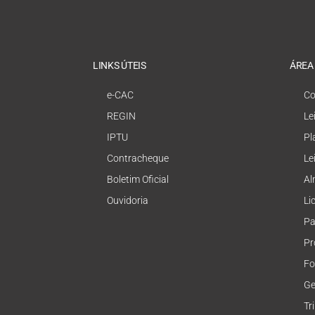
LINKS ÚTEIS
ÁREA
e-CAC
Co
REGIN
Le
IPTU
Pl
Contracheque
Le
Boletim Oficial
Al
Ouvidoria
Li
Pa
Pr
Fo
Ge
Tr