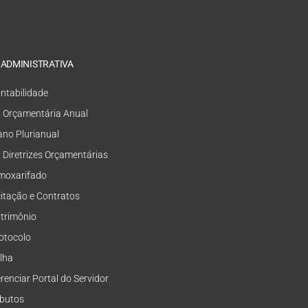
 ADMINISTRATIVA
ntabilidade
i Orçamentária Anual
ano Plurianual
i Diretrizes Orçamentárias
moxarifado
citação e Contratos
trimônio
otocolo
lha
renciar Portal do Servidor
ibutos