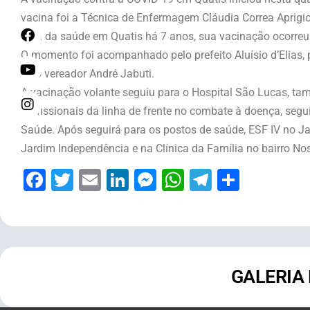
vacina foi a Técnica de Enfermagem Cláudia Correa Aprigio
área da saúde em Quatis há 7 anos, sua vacinação ocorreu 
O momento foi acompanhado pelo prefeito Aluísio d’Elias, 
pelo vereador André Jabuti.
A vacinação volante seguiu para o Hospital São Lucas, ta
profissionais da linha de frente no combate à doença, seg
Saúde. Após seguirá para os postos de saúde, ESF IV no Jard
Jardim Independência e na Clínica da Família no bairro No
Facebook
Twitter
Email
LinkedIn
Messenger
WhatsApp
Telegram
Share
GALERIA