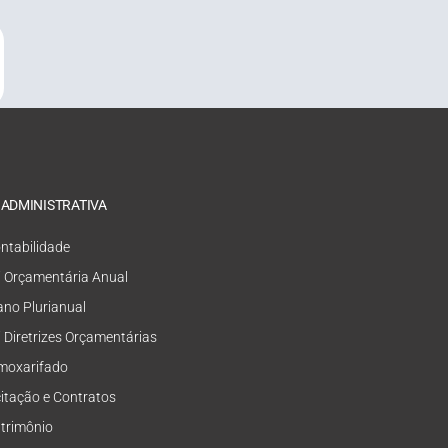
 ADMINISTRATIVA
ntabilidade
i Orçamentária Anual
ano Plurianual
i Diretrizes Orçamentárias
moxarifado
citação e Contratos
trimônio