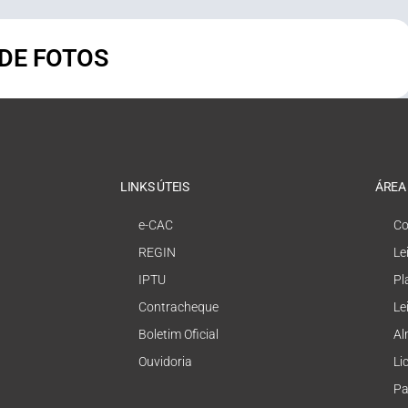
 DE FOTOS
LINKS ÚTEIS
ÁREA
e-CAC
Co
REGIN
Le
IPTU
Pl
Contracheque
Le
Boletim Oficial
Al
Ouvidoria
Li
Pa