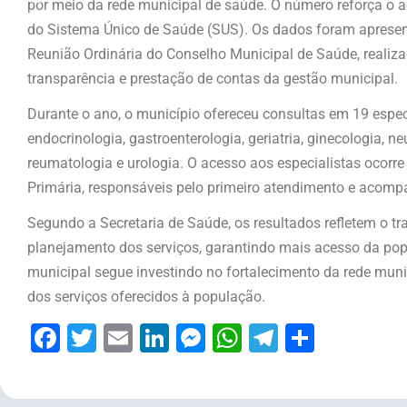
por meio da rede municipal de saúde. O número reforça o 
do Sistema Único de Saúde (SUS). Os dados foram apresen
Reunião Ordinária do Conselho Municipal de Saúde, realizad
transparência e prestação de contas da gestão municipal.
Durante o ano, o município ofereceu consultas em 19 espec
endocrinologia, gastroenterologia, geriatria, ginecologia, ne
reumatologia e urologia. O acesso aos especialistas ocor
Primária, responsáveis pelo primeiro atendimento e acomp
Segundo a Secretaria de Saúde, os resultados refletem o t
planejamento dos serviços, garantindo mais acesso da po
municipal segue investindo no fortalecimento da rede muni
dos serviços oferecidos à população.
Facebook
Twitter
Email
LinkedIn
Messenger
WhatsApp
Telegram
Share