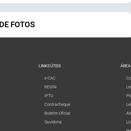
 DE FOTOS
LINKS ÚTEIS
ÁREA
e-CAC
Co
REGIN
Le
IPTU
Pl
Contracheque
Le
Boletim Oficial
Al
Ouvidoria
Li
Pa