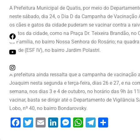
A Prefeitura Municipal de Quatis, por meio do Departamento
neste sábado, dia 24, o Dia D da Campanha de Vacinação A
os cães e gatos da cidade puderam se vacinar contra a rai
pontos da cidade, como na Praça Dr. Teixeira Brandão, no Ce
da Família, no bairro Nossa Senhora do Rosário; na quadra 
Saúde (ESF IV), no bairro Jardim Polastri.
A prefeitura ainda ressalta que a campanha de vacinação an
Joaquim nesta segunda e terça-feira, dias 26 e 27, e na c
semana, nos dias 3 e 4 de outubro, no horário das 9h às 1
vacinar, basta se dirigir até o Departamento de Vigilância 
Lobo, nº 40, no bairro Bondarovsky.
Facebook
Twitter
Email
LinkedIn
Messenger
WhatsApp
Telegram
Share