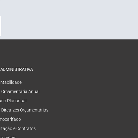
 ADMINISTRATIVA
ntabilidade
i Orçamentária Anual
ano Plurianual
i Diretrizes Orçamentárias
moxarifado
citação e Contratos
trimônio