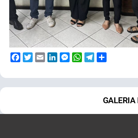
Facebook
Twitter
Email
LinkedIn
Messenger
WhatsApp
Telegram
Share
GALERIA