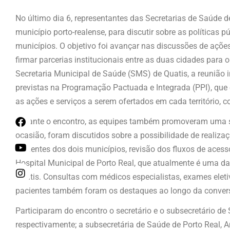
No último dia 6, representantes das Secretarias de Saúde de
município porto-realense, para discutir sobre as políticas 
municípios. O objetivo foi avançar nas discussões de açõ
firmar parcerias institucionais entre as duas cidades par
Secretaria Municipal de Saúde (SMS) de Quatis, a reunião 
previstas na Programação Pactuada e Integrada (PPI), que 
as ações e serviços a serem ofertados em cada território, c
Durante o encontro, as equipes também promoveram uma sé
ocasião, foram discutidos sobre a possibilidade de reali
pacientes dos dois municípios, revisão dos fluxos de aces
Hospital Municipal de Porto Real, que atualmente é uma da
Quatis. Consultas com médicos especialistas, exames eletiv
pacientes também foram os destaques ao longo da conver
Participaram do encontro o secretário e o subsecretário de 
respectivamente; a subsecretária de Saúde de Porto Real, A