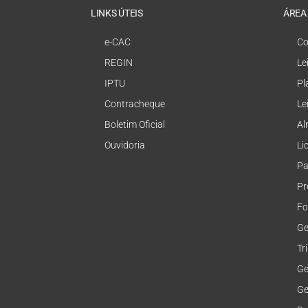
LINKS ÚTEIS
ÁREA
e-CAC
Co
REGIN
Le
IPTU
Pl
Contracheque
Le
Boletim Oficial
Al
Ouvidoria
Li
Pa
Pr
Fo
Ge
Tr
Ge
Ge