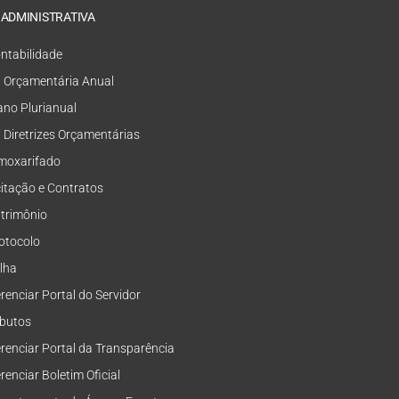
 ADMINISTRATIVA
ntabilidade
i Orçamentária Anual
ano Plurianual
i Diretrizes Orçamentárias
moxarifado
citação e Contratos
trimônio
otocolo
lha
renciar Portal do Servidor
ibutos
renciar Portal da Transparência
renciar Boletim Oficial