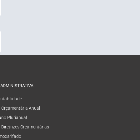
 ADMINISTRATIVA
ntabilidade
i Orçamentária Anual
ano Plurianual
i Diretrizes Orçamentárias
moxarifado