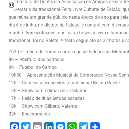
A Prefeitura de Quatis e a Associação de Amigos e Feirant
aniversário da tradicional Feira Livre Cultural de Falcão, 
que reúne um grande público nesta época do ano para celebr
dia 6 de julho, no distrito de Falcão, e contará com divers
manhã. Apresentações musicais, shows ao vivo e barracas 
tradicional Boi no Rolete. A festa segue até às 22 horas e
7h30 – Treino de Corrida com a equipe Falcões da Montan
8h – Abertura das barracas
9h – Futebol no Campo
10h30 – Apresentação Musical da Corporação Nossa Senho
12h – Começa a ser servido o tradicional Boi no Rolete
13h – Show com Edimar dos Teclados
17h – Leilão de duas leitoas assadas
18h – Show com Gilberto Valente
22h – Encerramento
Facebook
Twitter
Email
LinkedIn
Messenger
WhatsApp
Telegram
Share