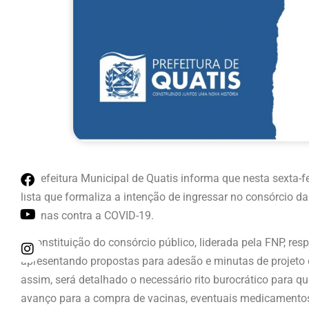
A Prefeitura Municipal de Quatis informa que nesta sexta-fei
lista que formaliza a intenção de ingressar no consórcio d
vacinas contra a COVID-19.
A constituição do consórcio público, liderada pela FNP, res
apresentando propostas para adesão e minutas de projeto d
assim, será detalhado o necessário rito burocrático para qu
avanço para a compra de vacinas, eventuais medicamentos