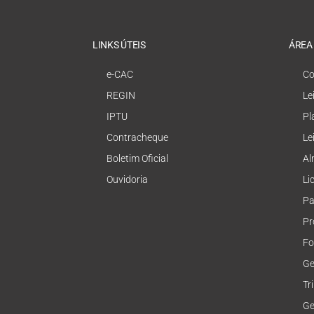
LINKS ÚTEIS
ÁREA
e-CAC
Co
REGIN
Le
IPTU
Pl
Contracheque
Le
Boletim Oficial
Al
Ouvidoria
Li
Pa
Pr
Fo
Ge
Tr
Ge