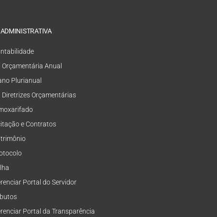
 ADMINISTRATIVA
ntabilidade
i Orçamentária Anual
ano Plurianual
i Diretrizes Orçamentárias
moxarifado
citação e Contratos
trimônio
otocolo
lha
renciar Portal do Servidor
ibutos
renciar Portal da Transparência