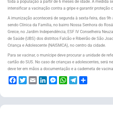
toda a população a partir de 6 meses de idade. A medida 
intensificar a vacinação contra a gripe e garantir proteção
A imunização acontecerá de segunda à sexta-feira, das 9h 
sendo Clínica da Família, no bairro Nossa Senhora do Rosári
Greice, no Jardim Independência; ESF IV Conselheira Neuz
de Saúde (UBS) dos distritos Falcão e Ribeirão de São Joa
Criança e Adolescente (NAISMCA), no centro da cidade.
Para se vacinar, o munícipe deve procurar a unidade de re
cartão do SUS. No caso de crianças e adolescentes, será 
deve ter em mãos a documentação e a caderneta de vacin
Facebook
Twitter
Email
LinkedIn
Messenger
WhatsApp
Telegram
Share