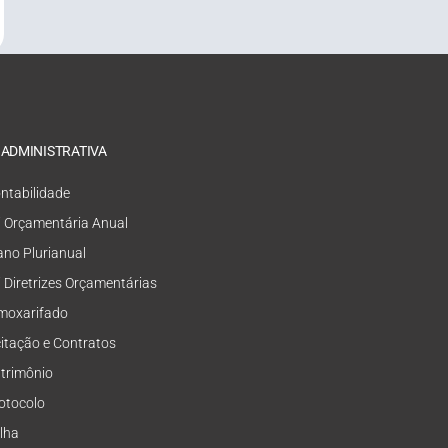
 ADMINISTRATIVA
ntabilidade
i Orçamentária Anual
ano Plurianual
i Diretrizes Orçamentárias
moxarifado
citação e Contratos
trimônio
otocolo
lha