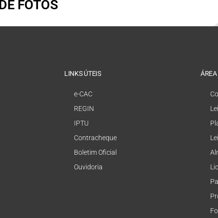
 DE FOTOS
LINKS ÚTEIS
ÁREA
e-CAC
Co
REGIN
Le
IPTU
Pl
Contracheque
Le
Boletim Oficial
Al
Ouvidoria
Li
Pa
Pr
Fo