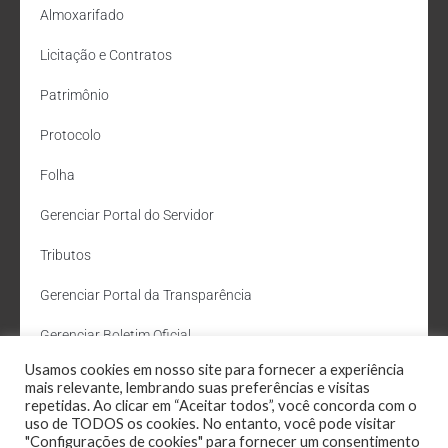
Almoxarifado
Licitação e Contratos
Patrimônio
Protocolo
Folha
Gerenciar Portal do Servidor
Tributos
Gerenciar Portal da Transparência
Gerenciar Boletim Oficial
Usamos cookies em nosso site para fornecer a experiência
Departamento de Água e Esgoto
mais relevante, lembrando suas preferências e visitas
repetidas. Ao clicar em “Aceitar todos”, você concorda com o
Administração Site
uso de TODOS os cookies. No entanto, você pode visitar
"Configurações de cookies" para fornecer um consentimento