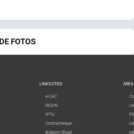
 DE FOTOS
LINKS ÚTEIS
ÁREA
e-CAC
Co
REGIN
Le
IPTU
Pl
Contracheque
Le
Boletim Oficial
Al