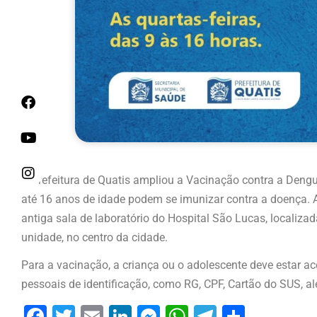
A Prefeitura de Quatis ampliou a Vacinação contra a Dengue
até 16 anos de idade podem se imunizar contra a doença. A
antiga sala de laboratório do Hospital São Lucas, localizad
unidade, no centro da cidade.
Para a vacinação, a criança ou o adolescente deve estar 
pessoais de identificação, como RG, CPF, Cartão do SUS, a
Facebook
Twitter
Email
LinkedIn
Messenger
WhatsApp
Telegram
Share