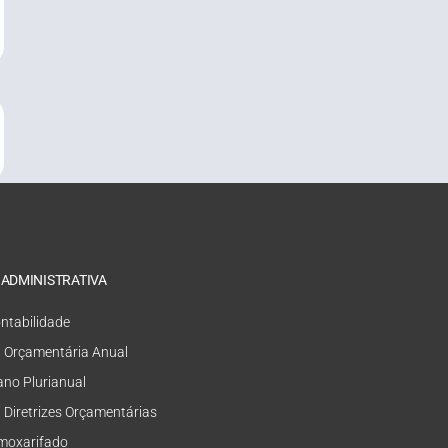
 ADMINISTRATIVA
ntabilidade
i Orçamentária Anual
ano Plurianual
i Diretrizes Orçamentárias
moxarifado