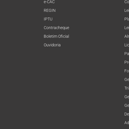
e-CAC
Co
REGIN
Le
IPTU
Pl
Contracheque
Le
Boletim Oficial
Al
Ouvidoria
Li
Pa
Pr
Fo
Ge
Tr
Ge
Ge
De
Ad