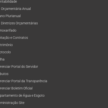
ntabilidade
i Orçamentária Anual
ano Plurianual
i Diretrizes Orçamentárias
moxarifado
citação e Contratos
trimônio
otocolo
lha
renciar Portal do Servidor
ibutos
renciar Portal da Transparência
renciar Boletim Oficial
partamento de Água e Esgoto
ministração Site