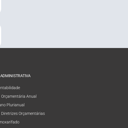
 ADMINISTRATIVA
ntabilidade
i Orçamentária Anual
ano Plurianual
i Diretrizes Orçamentárias
moxarifado