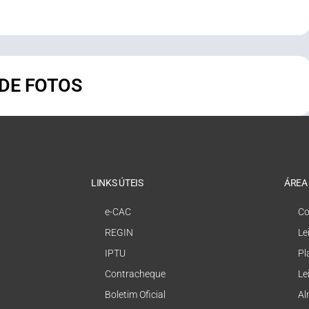
 DE FOTOS
LINKS ÚTEIS
ÁREA
e-CAC
Co
REGIN
Le
IPTU
Pl
Contracheque
Le
Boletim Oficial
Al