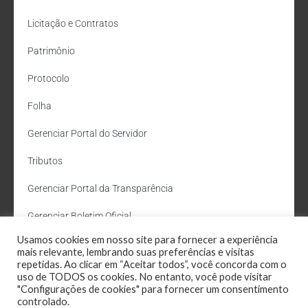
Licitação e Contratos
Patrimônio
Protocolo
Folha
Gerenciar Portal do Servidor
Tributos
Gerenciar Portal da Transparência
Gerenciar Boletim Oficial
Usamos cookies em nosso site para fornecer a experiência
Departamento de Água e Esgoto
mais relevante, lembrando suas preferências e visitas
repetidas. Ao clicar em “Aceitar todos”, você concorda com o
Administração Site
uso de TODOS os cookies. No entanto, você pode visitar
"Configurações de cookies" para fornecer um consentimento
Webmail
controlado.