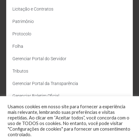
Licitação e Contratos
Patrimônio
Protocolo
Folha
Gerenciar Portal do Servidor
Tributos
Gerenciar Portal da Transparência
Gerenciar Boletim Oficial
Usamos cookies em nosso site para fornecer a experiência
Departamento de Água e Esgoto
mais relevante, lembrando suas preferências e visitas
repetidas. Ao clicar em “Aceitar todos”, você concorda com o
Administração Site
uso de TODOS os cookies. No entanto, você pode visitar
"Configurações de cookies" para fornecer um consentimento
Webmail
controlado.