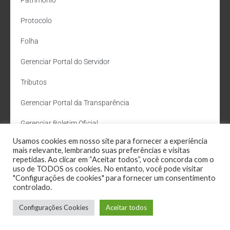
Patrimônio
Protocolo
Folha
Gerenciar Portal do Servidor
Tributos
Gerenciar Portal da Transparência
Gerenciar Boletim Oficial
Usamos cookies em nosso site para fornecer a experiência
Departamento de Água e Esgoto
mais relevante, lembrando suas preferências e visitas
repetidas. Ao clicar em “Aceitar todos”, você concorda com o
Administração Site
uso de TODOS os cookies. No entanto, você pode visitar
"Configurações de cookies" para fornecer um consentimento
Webmail
controlado.
Configurações Cookies
Aceitar todos