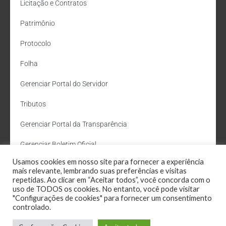
Licitação e Contratos
Patrimônio
Protocolo
Folha
Gerenciar Portal do Servidor
Tributos
Gerenciar Portal da Transparência
Gerenciar Boletim Oficial
Usamos cookies em nosso site para fornecer a experiência
Departamento de Água e Esgoto
mais relevante, lembrando suas preferências e visitas
repetidas. Ao clicar em “Aceitar todos”, você concorda com o
Administração Site
uso de TODOS os cookies. No entanto, você pode visitar
"Configurações de cookies" para fornecer um consentimento
Webmail
controlado.