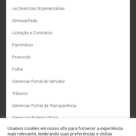
Lei Diretrizes Orçamentárias
Almoxarifado
Licitação e Contratos
Patrimônio
Protocolo
Folha
Gerenciar Portal do Servidor
Tributos
Gerenciar Portal da Transparência
Gerenciar Boletim Oficial
Usamos cookies em nosso site para fornecer a experiência
Departamento de Água e Esgoto
mais relevante, lembrando suas preferências e visitas