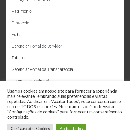
Patrimônio
Protocolo
Folha
Gerenciar Portal do Servidor
Tributos
Gerenciar Portal da Transparência
Gerenciar Boletim Oficial
Usamos cookies em nosso site para fornecer a experiência
Departamento de Água e Esgoto
mais relevante, lembrando suas preferências e visitas
repetidas. Ao clicar em “Aceitar todos”, você concorda com o
Administração Site
uso de TODOS os cookies. No entanto, você pode visitar
"Configurações de cookies" para fornecer um consentimento
Webmail
controlado.
Configurações Cookies
Aceitar todos