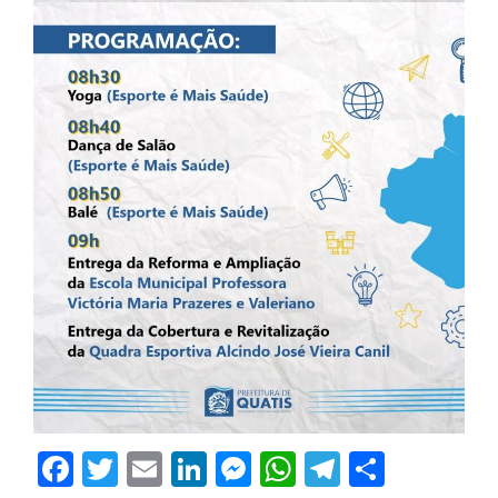
Facebook
Twitter
Email
LinkedIn
Messenger
WhatsApp
Telegram
Share