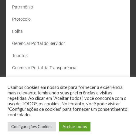
Patrimônio
Protocolo
Folha
Gerenciar Portal do Servidor
Tributos
Gerenciar Portal da Transparência
Gerenciar Boletim Oficial
Usamos cookies em nosso site para fornecer a experiência
Departamento de Água e Esgoto
mais relevante, lembrando suas preferências e visitas
repetidas. Ao clicar em “Aceitar todos”, você concorda com o
uso de TODOS os cookies. No entanto, você pode visitar
Administração Site
"Configurações de cookies" para fornecer um consentimento
controlado.
Webmail
Configurações Cookies
Aceitar todos