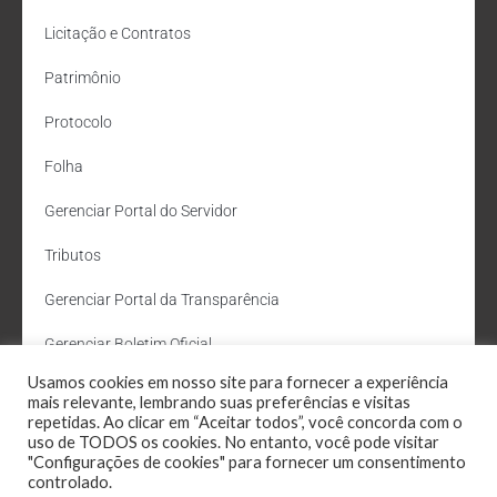
Licitação e Contratos
Patrimônio
Protocolo
Folha
Gerenciar Portal do Servidor
Tributos
Gerenciar Portal da Transparência
Gerenciar Boletim Oficial
Usamos cookies em nosso site para fornecer a experiência
Departamento de Água e Esgoto
mais relevante, lembrando suas preferências e visitas
repetidas. Ao clicar em “Aceitar todos”, você concorda com o
Administração Site
uso de TODOS os cookies. No entanto, você pode visitar
"Configurações de cookies" para fornecer um consentimento
Webmail
controlado.