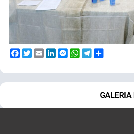
Facebook
Twitter
Email
LinkedIn
Messenger
WhatsApp
Telegram
Share
GALERIA