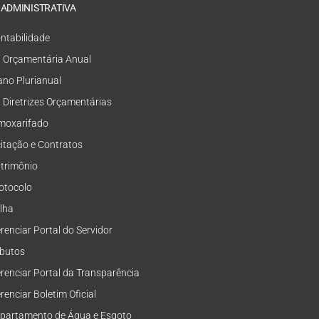
 ADMINISTRATIVA
ntabilidade
i Orçamentária Anual
ano Plurianual
i Diretrizes Orçamentárias
moxarifado
citação e Contratos
trimônio
otocolo
lha
renciar Portal do Servidor
ibutos
renciar Portal da Transparência
renciar Boletim Oficial
partamento de Água e Esgoto