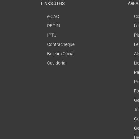
LINKS ÚTEIS
ÁREA
e-CAC
Co
REGIN
Le
IPTU
Pl
Contracheque
Le
Boletim Oficial
Al
Ouvidoria
Li
Pa
Pr
Fo
Ge
Tr
Ge
Ge
De