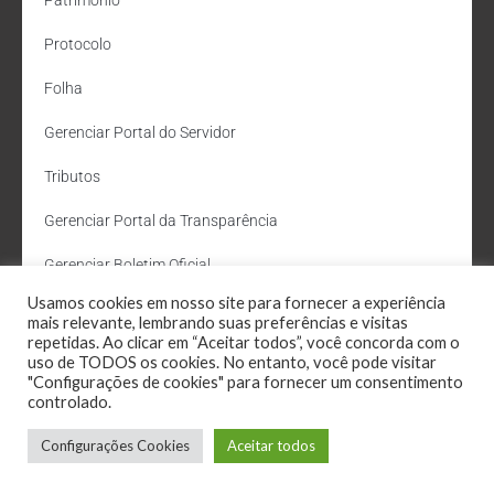
Patrimônio
Protocolo
Folha
Gerenciar Portal do Servidor
Tributos
Gerenciar Portal da Transparência
Gerenciar Boletim Oficial
Usamos cookies em nosso site para fornecer a experiência
Departamento de Água e Esgoto
mais relevante, lembrando suas preferências e visitas
repetidas. Ao clicar em “Aceitar todos”, você concorda com o
Administração Site
uso de TODOS os cookies. No entanto, você pode visitar
"Configurações de cookies" para fornecer um consentimento
Webmail
controlado.
Configurações Cookies
Aceitar todos