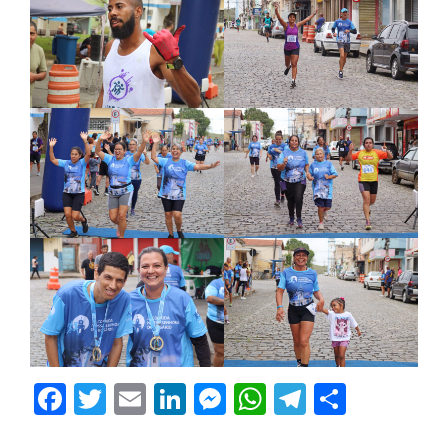
Facebook
Twitter
Email
LinkedIn
Messenger
WhatsApp
Telegram
Share