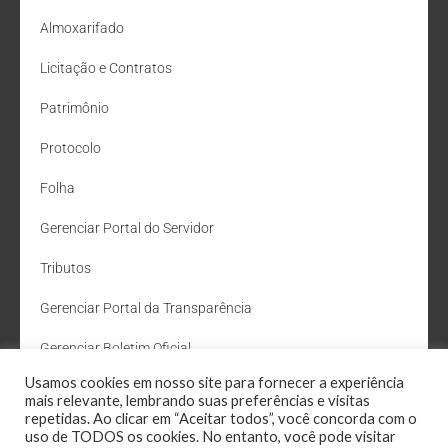
Almoxarifado
Licitação e Contratos
Patrimônio
Protocolo
Folha
Gerenciar Portal do Servidor
Tributos
Gerenciar Portal da Transparência
Gerenciar Boletim Oficial
Usamos cookies em nosso site para fornecer a experiência
Departamento de Água e Esgoto
mais relevante, lembrando suas preferências e visitas
repetidas. Ao clicar em “Aceitar todos”, você concorda com o
Administração Site
uso de TODOS os cookies. No entanto, você pode visitar