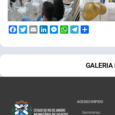
Facebook
Twitter
Email
LinkedIn
Messenger
WhatsApp
Telegram
Share
GALERIA
ACESSO RÁPIDO
Secretarias