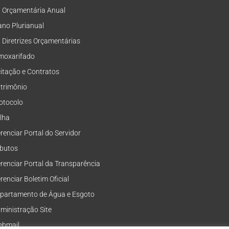
i Orçamentária Anual
ano Plurianual
i Diretrizes Orçamentárias
moxarifado
citação e Contratos
trimônio
otocolo
lha
renciar Portal do Servidor
ibutos
renciar Portal da Transparência
renciar Boletim Oficial
partamento de Água e Esgoto
ministração Site
bmail