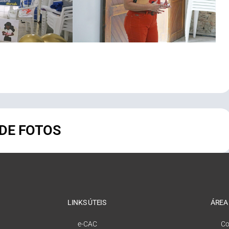
 DE FOTOS
LINKS ÚTEIS
ÁREA
e-CAC
Co