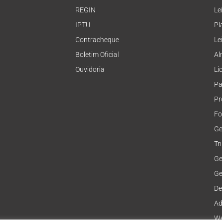
REGIN
Le
IPTU
Pl
Contracheque
Le
Boletim Oficial
Al
Ouvidoria
Li
Pa
Pr
Fo
Ge
Tr
Ge
Ge
De
Ad
We