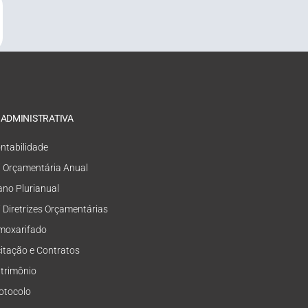
 ADMINISTRATIVA
ntabilidade
i Orçamentária Anual
ano Plurianual
i Diretrizes Orçamentárias
moxarifado
citação e Contratos
trimônio
otocolo