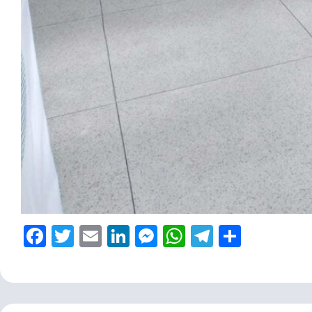
Facebook
Twitter
Email
LinkedIn
Messenger
WhatsApp
Telegram
Share