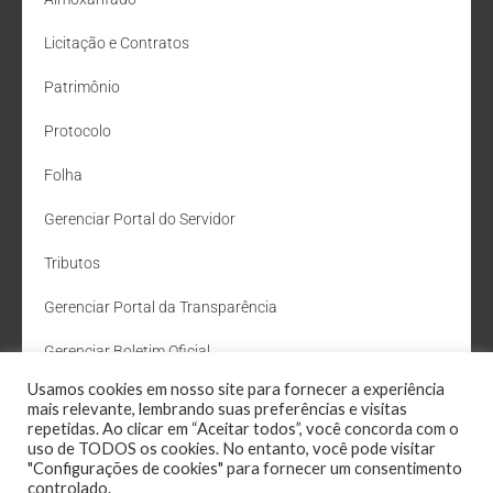
Licitação e Contratos
Patrimônio
Protocolo
Folha
Gerenciar Portal do Servidor
Tributos
Gerenciar Portal da Transparência
Gerenciar Boletim Oficial
Usamos cookies em nosso site para fornecer a experiência
Departamento de Água e Esgoto
mais relevante, lembrando suas preferências e visitas
repetidas. Ao clicar em “Aceitar todos”, você concorda com o
Administração Site
uso de TODOS os cookies. No entanto, você pode visitar
"Configurações de cookies" para fornecer um consentimento
Webmail
controlado.