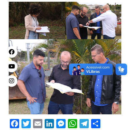
Facebook
Twitter
Email
LinkedIn
Messenger
WhatsApp
Telegram
Share