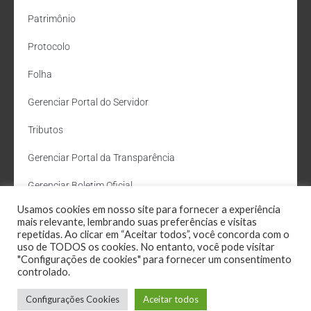
Patrimônio
Protocolo
Folha
Gerenciar Portal do Servidor
Tributos
Gerenciar Portal da Transparência
Gerenciar Boletim Oficial
Usamos cookies em nosso site para fornecer a experiência
Departamento de Água e Esgoto
mais relevante, lembrando suas preferências e visitas
repetidas. Ao clicar em “Aceitar todos”, você concorda com o
Administração Site
uso de TODOS os cookies. No entanto, você pode visitar
"Configurações de cookies" para fornecer um consentimento
Webmail
controlado.
Configurações Cookies
Aceitar todos