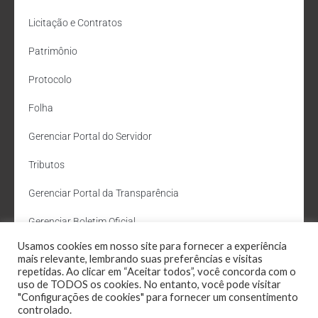
Licitação e Contratos
Patrimônio
Protocolo
Folha
Gerenciar Portal do Servidor
Tributos
Gerenciar Portal da Transparência
Gerenciar Boletim Oficial
Usamos cookies em nosso site para fornecer a experiência
Departamento de Água e Esgoto
mais relevante, lembrando suas preferências e visitas
repetidas. Ao clicar em “Aceitar todos”, você concorda com o
Administração Site
uso de TODOS os cookies. No entanto, você pode visitar
"Configurações de cookies" para fornecer um consentimento
Webmail
controlado.