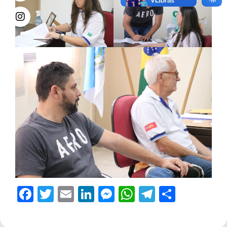
Facebook
Twitter
Email
LinkedIn
Messenger
WhatsApp
Telegram
Share