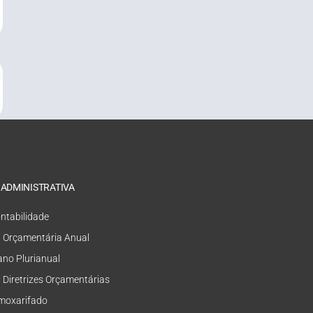
 ADMINISTRATIVA
ntabilidade
i Orçamentária Anual
ano Plurianual
i Diretrizes Orçamentárias
moxarifado