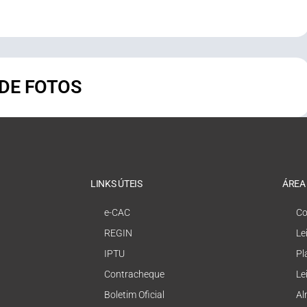
 DE FOTOS
LINKS ÚTEIS
ÁREA
e-CAC
Co
REGIN
Le
IPTU
Pl
Contracheque
Le
Boletim Oficial
Al