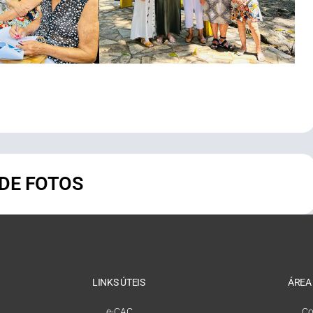
 DE FOTOS
LINKS ÚTEIS
ÁREA
e-CAC
Co