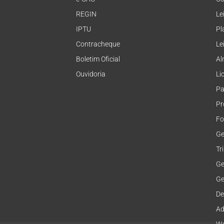
REGIN
Le
IPTU
Pl
Contracheque
Le
Boletim Oficial
Al
Ouvidoria
Li
Pa
Pr
Fo
Ge
Tr
Ge
Ge
De
Ad