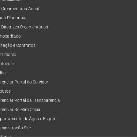
i Orçamentária Anual
ano Plurianual
i Diretrizes Orçamentárias
moxarifado
citação e Contratos
trimônio
otocolo
lha
renciar Portal do Servidor
ibutos
renciar Portal da Transparência
renciar Boletim Oficial
partamento de Água e Esgoto
ministração Site