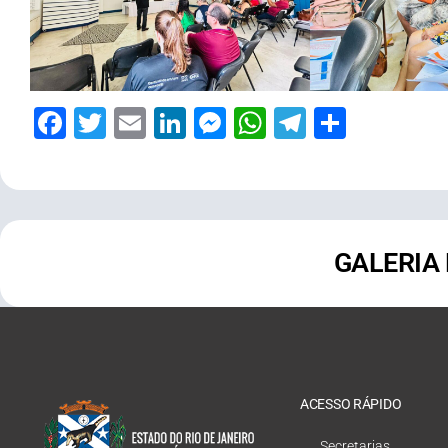
Facebook
Twitter
Email
LinkedIn
Messenger
WhatsApp
Telegram
Share
GALERIA
ACESSO RÁPIDO
Secretarias