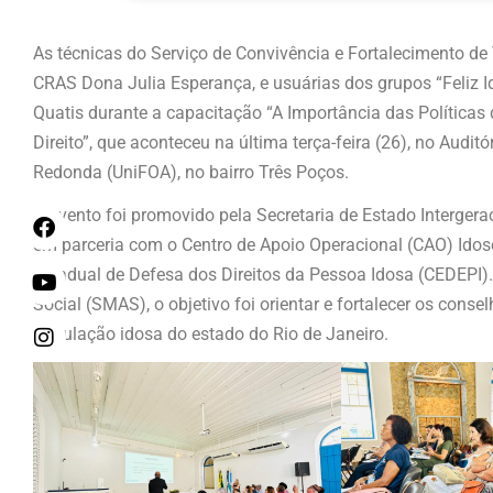
As técnicas do Serviço de Convivência e Fortalecimento de
CRAS Dona Julia Esperança, e usuárias dos grupos “Feliz I
Quatis durante a capacitação “A Importância das Política
Direito”, que aconteceu na última terça-feira (26), no Audit
Redonda (UniFOA), no bairro Três Poços.
O evento foi promovido pela Secretaria de Estado Interger
em parceria com o Centro de Apoio Operacional (CAO) Idoso,
Estadual de Defesa dos Direitos da Pessoa Idosa (CEDEPI).
Social (SMAS), o objetivo foi orientar e fortalecer os conse
população idosa do estado do Rio de Janeiro.