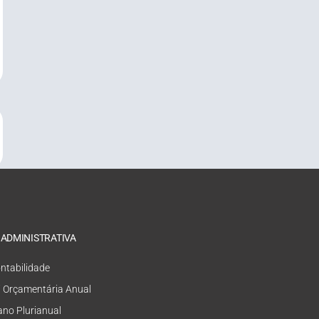
 ADMINISTRATIVA
ntabilidade
i Orçamentária Anual
ano Plurianual