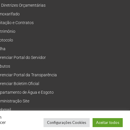
i Diretrizes Orçamentárias
moxarifado
citação e Contratos
trimônio
otocolo
lha
renciar Portal do Servidor
ibutos
renciar Portal da Transparência
renciar Boletim Oficial
partamento de Água e Esgoto
ministração Site
bmail
m
ecer
Configurações Cookies
Aceitar todos