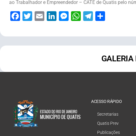
ao Trabalhador e Empreendedor – CATE de Quatis pelo nú
Facebook
Twitter
Email
LinkedIn
Messenger
WhatsApp
Telegram
Share
GALERIA
ACESSO RÁPIDO
Secretarias
Quatis Prev
Publicações