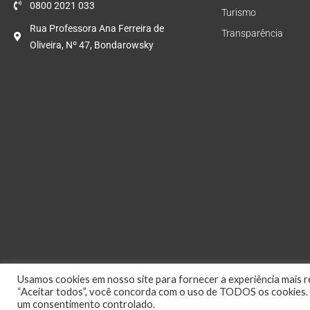
0800 2021 033
Turismo
Rua Professora Ana Ferreira de
Transparência
Oliveira, Nº 47, Bondarowsky
Usamos cookies em nosso site para fornecer a experiência mais re
“Aceitar todos”, você concorda com o uso de TODOS os cookies. 
um consentimento controlado.