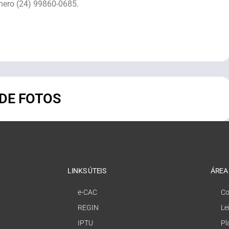
mero (24) 99860-0685.
 DE FOTOS
LINKS ÚTEIS
ÁREA
e-CAC
Co
REGIN
Le
IPTU
Pl