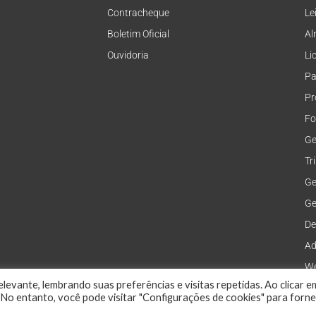
Contracheque
Le
Boletim Oficial
Al
Ouvidoria
Li
Pa
Pr
Fo
Ge
Tr
Ge
Ge
De
Ad
We
levante, lembrando suas preferências e visitas repetidas. Ao clicar e
No entanto, você pode visitar "Configurações de cookies" para forn