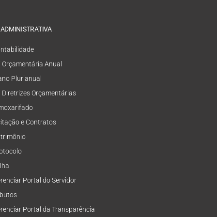
 ADMINISTRATIVA
ntabilidade
i Orçamentária Anual
ano Plurianual
i Diretrizes Orçamentárias
moxarifado
citação e Contratos
trimônio
otocolo
lha
renciar Portal do Servidor
ibutos
renciar Portal da Transparência