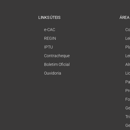
LINKS ÚTEIS
ÁREA
e-CAC
Co
REGIN
Le
IPTU
Pl
Contracheque
Le
Boletim Oficial
Al
Ouvidoria
Li
Pa
Pr
Fo
Ge
Tr
Ge