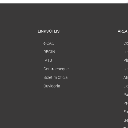
LINKS ÚTEIS
ÁREA
e-CAC
Co
REGIN
Le
IPTU
Pl
Contracheque
Le
Boletim Oficial
Al
Ouvidoria
Li
Pa
Pr
Fo
Ge