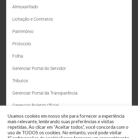
Almoxarifado
Licitação e Contratos
Patrimônio
Protocolo
Folha
Gerenciar Portal do Servidor
Tributos
Gerenciar Portal da Transparência
Gerenciar Boletim Oficial
Usamos cookies em nosso site para fornecer a experiência
Departamento de Água e Esgoto
mais relevante, lembrando suas preferências e visitas
repetidas. Ao clicar em “Aceitar todos”, você concorda com o
Administração Site
uso de TODOS os cookies. No entanto, você pode visitar