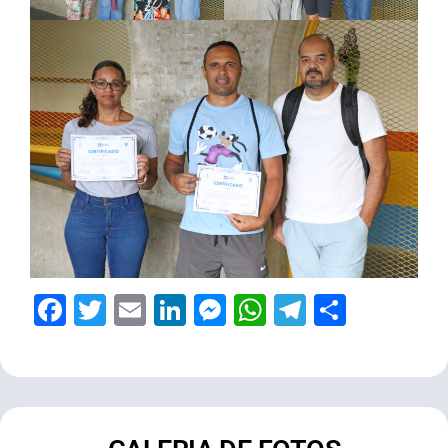
Facebook
Twitter
Email
LinkedIn
Messenger
WhatsApp
Telegram
Share