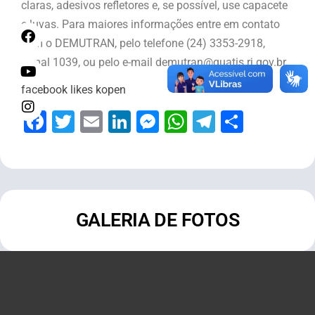
claras, adesivos refletores e, se possível, use capacete
e luvas. Para maiores informações entre em contato
com o DEMUTRAN, pelo telefone (24) 3353-2918,
ramal 1039, ou pelo e-mail demutran@quatis.rj.gov.br.
facebook likes kopen
Facebook
Twitter
Email
LinkedIn
Messenger
WhatsApp
Telegram
Share
GALERIA DE FOTOS