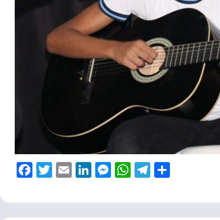
Facebook
Twitter
Email
LinkedIn
Messenger
WhatsApp
Telegram
Share