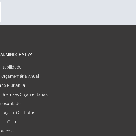
 ADMINISTRATIVA
ntabilidade
i Orçamentária Anual
ano Plurianual
i Diretrizes Orçamentárias
moxarifado
citação e Contratos
trimônio
otocolo