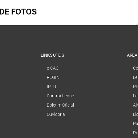
 DE FOTOS
LINKS ÚTEIS
ÁREA
e-CAC
Co
REGIN
Le
IPTU
Pl
Contracheque
Le
Boletim Oficial
Al
Ouvidoria
Li
Pa
Pr