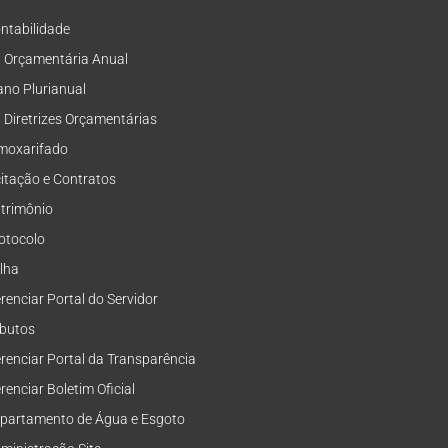
ntabilidade
i Orçamentária Anual
ano Plurianual
i Diretrizes Orçamentárias
moxarifado
citação e Contratos
trimônio
otocolo
lha
renciar Portal do Servidor
ibutos
renciar Portal da Transparência
renciar Boletim Oficial
partamento de Água e Esgoto