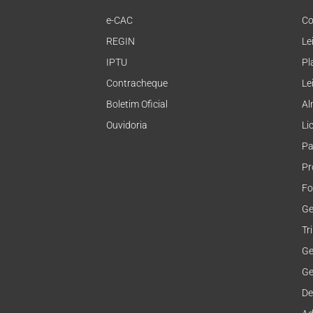
e-CAC
Co
REGIN
Le
IPTU
Pl
Contracheque
Le
Boletim Oficial
Al
Ouvidoria
Li
Pa
Pr
Fo
Ge
Tr
Ge
Ge
De