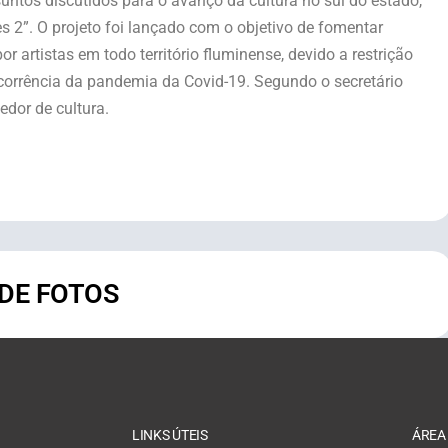
suntos discutidos para o avanço da cultura no sul do estado,
es 2”. O projeto foi lançado com o objetivo de fomentar
or artistas em todo território fluminense, devido a restrição
corrência da pandemia da Covid-19. Segundo o secretário
edor de cultura.
 DE FOTOS
LINKS ÚTEIS
ÁREA