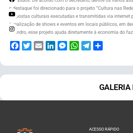
debatidos. De acordo com o secretário, dentre os vários as
o destaque foi direcionado para o projeto “Cultura nas Red
propostas culturais executadas e transmitidas via internet p
à realização de shows e eventos em locais públicos, em de
Leandro, esse projeto ajuda diretamente à economia do faz
Facebook
Twitter
Email
LinkedIn
Messenger
WhatsApp
Telegram
Share
GALERIA
ACESSO RÁPIDO